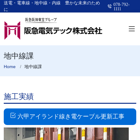
送電・電車線・地中線・内線 豊かな未来のため
078-792-
1111
に
地中線課
Home
地中線課
施工実績
六甲アイランド線き電ケーブル更新工事